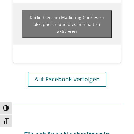
Klicke hier, um Marketing-Cookies zu
akzeptieren und diesen Inhalt zu
aktivieren
Auf Facebook verfolgen
Umschalten auf hohe Kontraste
Schrift vergrößern