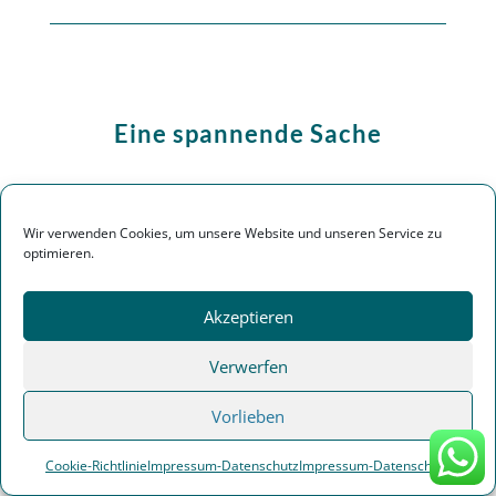
Eine spannende Sache
Wir sind heute in der Gemeinde Tarp
unterwegs
Hier, im nördlichen Schleswig-
Wir verwenden Cookies, um unsere Website und unseren Service zu
optimieren.
Holstein, arbeiten wir aktuell an einer
spannenden Sache
Wir halten euch auf
dem Laufenden!
Akzeptieren
Verwerfen
Vorlieben
Cookie-Richtlinie
Impressum-Datenschutz
Impressum-Datenschutz
Klicke hier, um Marketing-Cookies zu