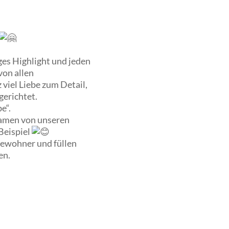
iges Highlight und jeden
von allen
viel Liebe zum Detail,
rgerichtet.
e“.
Namen von unseren
Beispiel
 Bewohner und füllen
en.