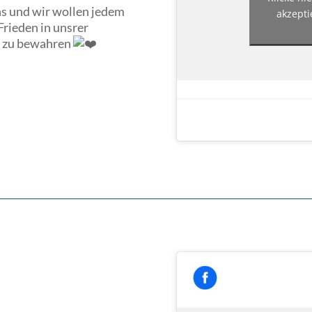
ns und wir wollen jedem
akzepti
rieden in unsrer
en zu bewahren