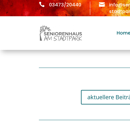

03473/20440

info@se
stadtpar
Hom
aktuellere Beitr