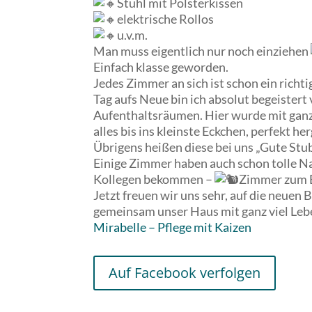
Stuhl mit Polsterkissen
elektrische Rollos
u.v.m.
Man muss eigentlich nur noch einziehen
Einfach klasse geworden.
Jedes Zimmer an sich ist schon ein richt
Tag aufs Neue bin ich absolut begeistert 
Aufenthaltsräumen. Hier wurde mit ganz 
alles bis ins kleinste Eckchen, perfekt he
Übrigens heißen diese bei uns „Gute Stub
Einige Zimmer haben auch schon tolle 
Kollegen bekommen –
Zimmer zum 
Jetzt freuen wir uns sehr, auf die neuen
gemeinsam unser Haus mit ganz viel Leb
Mirabelle – Pflege mit Kaizen
Auf Facebook verfolgen