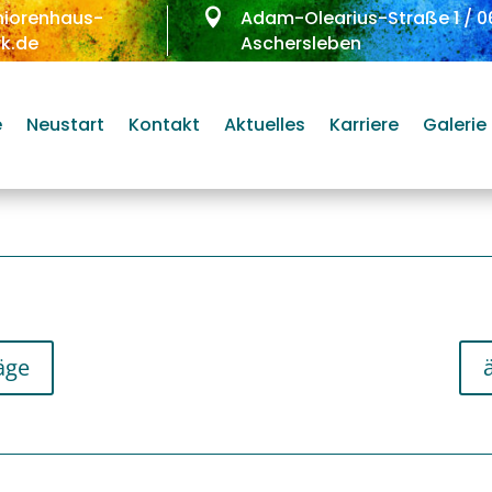
niorenhaus-

Adam-Olearius-Straße 1
/
0
k.de
Aschersleben
e
Neustart
Kontakt
Aktuelles
Karriere
Galerie
äge