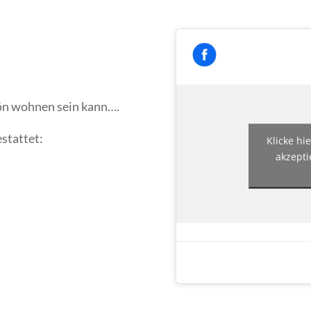
chön wohnen sein kann….
stattet:
Klicke hi
akzepti
t