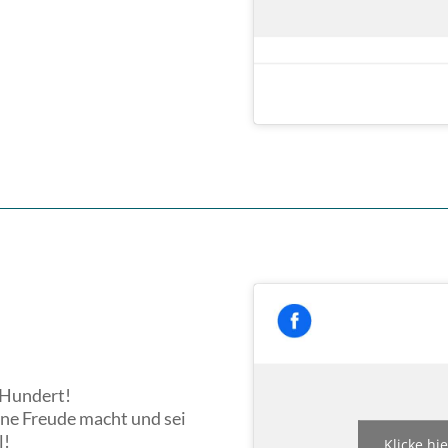
 Hundert!
ine Freude macht und sei
l!
Klicke hi