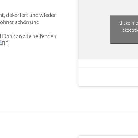
t, dekoriert und wieder
wohner schön und
Klicke hi
akzepti
d Dank an alle helfenden
.