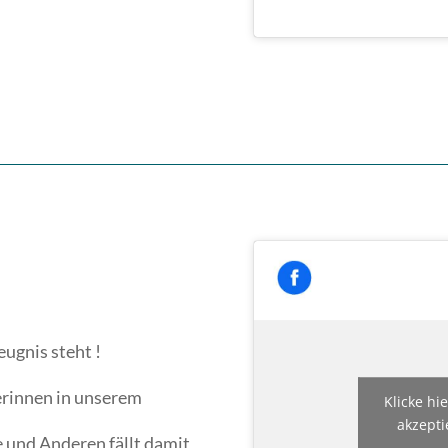
eugnis steht !
lerinnen in unserem
Klicke hi
akzepti
e und Anderen fällt damit