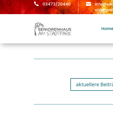

03473/20440

info@se
stadtpar
Hom
aktuellere Beitr