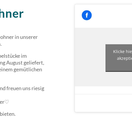
hner
ohner in unserer
.
Klicke hi
belstücke im
akzepti
ng August geliefert,
einem gemütlichen
nd freuen uns riesig
ner♡
bieten.