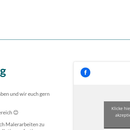
ng
aben und wir euch gern
Klicke hi
ereich
😊
akzepti
ch Malerarbeiten zu