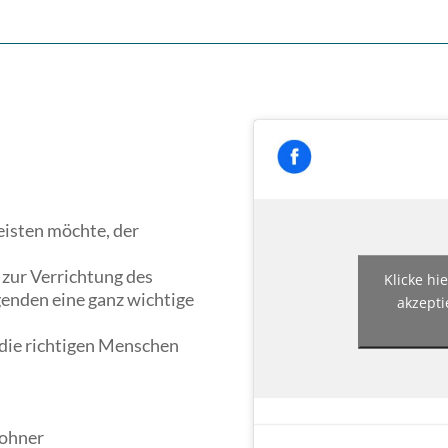
eisten möchte, der
 zur Verrichtung des
Klicke hi
egenden eine ganz wichtige
akzepti
 die richtigen Menschen
wohner