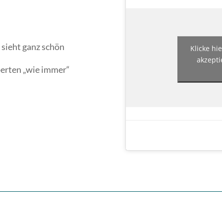
 sieht ganz schön
Klicke hi
akzepti
perten „wie immer“