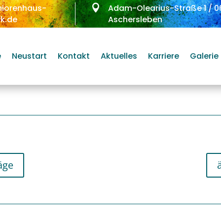
niorenhaus-

Adam-Olearius-Straße 1
/
0
k.de
Aschersleben
e
Neustart
Kontakt
Aktuelles
Karriere
Galerie
äge